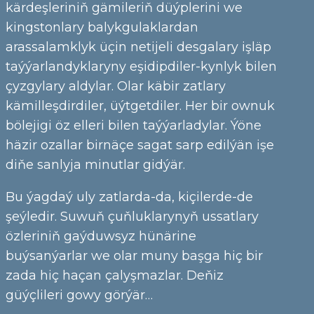
kärdeşleriniň gämileriň düýplerini we
kingstonlary balykgulaklardan
arassalamklyk üçin netijeli desgalary işläp
taýýarlandyklaryny eşidipdiler-kynlyk bilen
çyzgylary aldylar. Olar käbir zatlary
kämilleşdirdiler, üýtgetdiler. Her bir ownuk
bölejigi öz elleri bilen taýýarladylar. Ýöne
häzir ozallar birnäçe sagat sarp edilýän işe
diňe sanlyja minutlar gidýär.
Bu ýagdaý uly zatlarda-da, kiçilerde-de
şeýledir. Suwuň çuňluklarynyň ussatlary
özleriniň gaýduwsyz hünärine
buýsanýarlar we olar muny başga hiç bir
zada hiç haçan çalyşmazlar. Deňiz
güýçlileri gowy görýär…