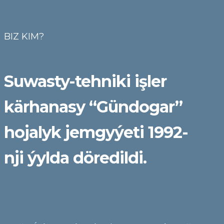
BIZ KIM?
Suwasty-tehniki işler
kärhanasy “Gündogar”
hojalyk jemgyýeti 1992-
nji ýylda döredildi.