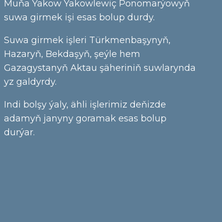
Muňa Ýakow Yakowlewiç Ponomarýowyň
suwa girmek işi esas bolup durdy.
Suwa girmek işleri Türkmenbaşynyň,
Hazaryň, Bekdaşyň, şeýle hem
Gazagystanyň Aktau şäheriniň suwlarynda
yz galdyrdy.
Indi bolşy ýaly, ähli işlerimiz deňizde
adamyň janyny goramak esas bolup
durýar.