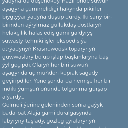
ýadyna-da düşenokdy. Häzir öňde suwuň
aşagyna çümmelidigi hakynda pikirler
biygtyýar ýadyňa düşüp durdy. Iki sany bir-
birinden aýrylmaz gullukdaş dostlaryň
heläkçilik-halas ediş gämi galdyryş
suwasty-tehniki işler ekspedisiýa
otrýadynyň Krasnowodsk toparynyň
guwwaslary bolup işläp başlanlaryna bäş
ýyl geçipdi. Olaryň her biri suwuň
aşagynda üç müňden köpräk sagady
geçiripdiler. Ýöne şonda-da hemişe her bir
indiki ýumşuň öňünde tolgunma gurşap
alýardy…
Gelmeli ýerine geleninden soňra gaýyk
bada-bat Alaja gämi duralgasynda
labyryny taşlady, gözleg çyralarynyň