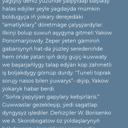
ýagtysy deňiz ýüzünde ýalpyldap başlady:
halas edijiler şeýle ýagdaýda mümkin
boldugyça iň ýokary derejedäki
“amatlyklary” döretmäge çalyşýardylar.
Ilkinji bolup suwuň aşygyna gitmeli Ýakow
Ponomarýowdy. Zeper ýeten gäminiň
gabarsynyň hat-da ýüzleý seredeniňde
hem öňde ýatan işiň doly güýç-kuwwaty
we başarjaňlygy talap edýän köp zähmetli
iş boljakdygy görnüp durdy. “Tuneli toprak
sorujy nasos bilen ýuwarys”- diýip, Ýakow
ýokaryk habar berdi.
-“Soňra ýapylýan gapylary kebşirläris.”
Guwwaslar gezekleşip, ýedi sagatlap
dyngysyz işlediler. Deňizçiler W. Borisenko
we A. Skorobogatow öz ýoldaşlarynyň