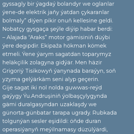
gyssagly bir ýagdaý bolandyr we oglanlar
ýene-de elektrik jaňy ýatdan çykaranlar
bolmaly” diýen pikir onuň kellesine geldi.
Nobatçy gysgaça şeýle diýip habar berdi:
– Alajada “Araks” motor gämisiniň düýbi
ýere degipdir. Ekipaža hökman kömek
etmeli. Ýene ýarym sagatdan toparymyz
heläkçilik zolagyna gidýär. Men häzir
Grigoriý Tisikowyň ýanynada baraýyn, soň
yzyma gelýärkäm seni alyp geçerin.
Gije sagat iki nol nolda guwwas-reýd
gaýygy Ýu.Andruşiniň ýolbaşçylygynda
gämi duralgasyndan uzaklaşdy we
günorta-günbatar tarapa ugrady. Rubkada
tolgunýan sesler eşidildi: öňde duran
operasiýanyň meýilnamasy düzülýärdi,