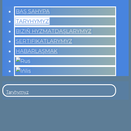
BAŞ SAHYPA
TARYHYMYZ
BIZIŇ HYZMATDAŞLARYMYZ
SERTIFIKATLARYMYZ
HABARLAŞMAK
Taryhymyz