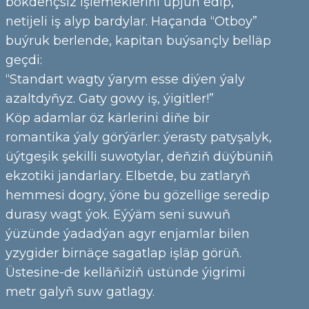
bökdençsiz işlemeklerini üpjün edip,
netijeli iş alyp bardylar. Haçanda “Otboy”
buýruk berlende, kapitan buýsançly belläp
geçdi:
“Standart wagty ýarym esse diýen ýaly
azaltdyňyz. Gaty gowy iş, ýigitler!”
Köp adamlar öz kärlerini diňe bir
romantika ýaly görýärler: ýerasty patyşalyk,
üýtgeşik şekilli suwotylar, deňziň düýbüniň
ekzotiki jandarlary. Elbetde, bu zatlaryň
hemmesi dogry, ýöne bu gözellige seredip
durasy wagt ýok. Eýýäm seni suwuň
ýüzünde ýadadýan agyr enjamlar bilen
yzygider birnäçe sagatlap işläp görüň.
Üstesine-de kelläňiziň üstünde ýigrimi
metr galyň suw gatlagy.