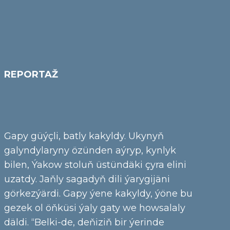
REPORTAŽ
Gapy güýçli, batly kakyldy. Ukynyň
galyndylaryny özünden aýryp, kynlyk
bilen, Ýakow stoluň üstündäki çyra elini
uzatdy. Jaňly sagadyň dili ýarygijäni
görkezýärdi. Gapy ýene kakyldy, ýöne bu
gezek ol öňküsi ýaly gaty we howsalaly
däldi. “Belki-de, deňiziň bir ýerinde