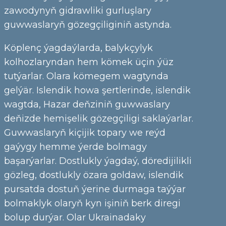
zawodynyň gidrawliki gurluşlary
guwwaslaryň gözegçiliginiň astynda.
Köplenç ýagdaýlarda, balykçylyk
kolhozlaryndan hem kömek üçin ýüz
tutýarlar. Olara kömegem wagtynda
gelýär. Islendik howa şertlerinde, islendik
wagtda, Hazar deňziniň guwwaslary
deňizde hemişelik gözegçiligi saklaýarlar.
Guwwaslaryň kiçijik topary we reýd
gaýygy hemme ýerde bolmagy
başarýarlar. Dostlukly ýagdaý, döredijilikli
gözleg, dostlukly özara goldaw, islendik
pursatda dostuň ýerine durmaga taýýar
bolmaklyk olaryň kyn işiniň berk diregi
bolup durýar. Olar Ukrainadaky