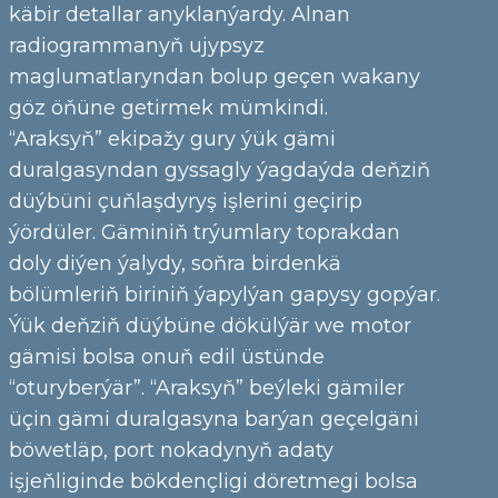
käbir detallar anyklanýardy. Alnan
radiogrammanyň ujypsyz
maglumatlaryndan bolup geçen wakany
göz öňüne getirmek mümkindi.
“Araksyň” ekipažy gury ýük gämi
duralgasyndan gyssagly ýagdaýda deňziň
düýbüni çuňlaşdyryş işlerini geçirip
ýördüler. Gäminiň trýumlary toprakdan
doly diýen ýalydy, soňra birdenkä
bölümleriň biriniň ýapylýan gapysy gopýar.
Ýük deňziň düýbüne dökülýär we motor
gämisi bolsa onuň edil üstünde
“oturyberýär”. “Araksyň” beýleki gämiler
üçin gämi duralgasyna barýan geçelgäni
böwetläp, port nokadynyň adaty
işjeňliginde bökdençligi döretmegi bolsa