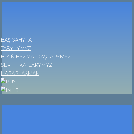
BAŞ SAHYPA
TARYHYMYZ
BIZIŇ HYZMATDAŞLARYMYZ
SERTIFIKATLARYMYZ
HABARLAŞMAK