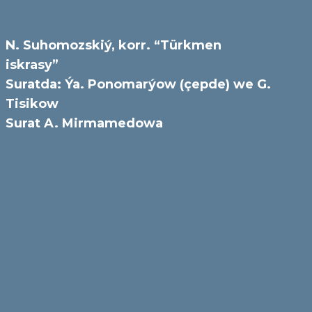
N. Suhomozskiý, korr. “Türkmen
iskrasy”
Suratda: Ýa. Ponomarýow (çepde) we G.
Tisikow
Surat A. Mirmamedowa