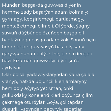
Mundan başga-da guwwas diýeniň
hemme zady başarýan adam bolmaly:
gyrmagy, kebşirlemegi, partlatmagy,
montaž etmegi bilmeli. Ol ýerde, ýagny
suwuň düýbünde özüňden başga bil
baglaýmaga başga adam ýok. Şonuň üçin
hem her bir guwwasyň bäş-alty sany
garyşyk hünäri bolýar. Ine, birinji derejeli
häzirkizaman guwwasy diýip şuňa
aýdylýar…
Olar bolsa, ýadawlyklaryndan ýaňa çalaja
yranyp, hat-da üpjünçilik enjamlaryny
hem doly aýyryp ýetişmän, öňki
gullukdaky köne endikleri boýunça çilim
çekmäge oturdylar. Göýä, şol tapdan
düşüriji, ysgyndan gaçyryjy sagatlar