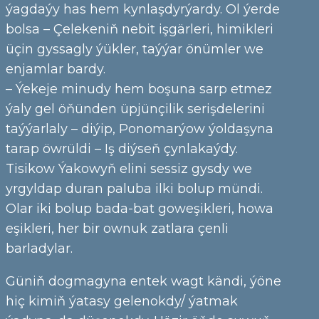
ýagdaýy has hem kynlaşdyrýardy. Ol ýerde
bolsa – Çelekeniň nebit işgärleri, himikleri
üçin gyssagly ýükler, taýýar önümler we
enjamlar bardy.
– Ýekeje minudy hem boşuna sarp etmez
ýaly gel öňünden üpjünçilik serişdelerini
taýýarlaly – diýip, Ponomarýow ýoldaşyna
tarap öwrüldi – Iş diýseň çynlakaýdy.
Tisikow Ýakowyň elini sessiz gysdy we
yrgyldap duran paluba ilki bolup mündi.
Olar iki bolup bada-bat goweşikleri, howa
eşikleri, her bir ownuk zatlara çenli
barladylar.
Güniň dogmagyna entek wagt kändi, ýöne
hiç kimiň ýatasy gelenokdy/ ýatmak