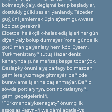
bolmadyk ýaly, degişmä berip başladylar,
dostlukly gülki sesleri ýaňlandy. Täzeden
güýjüni jemlemek üçin eýsem guwwasa
köp zat gerekmi!
Elbetde, heläkçilik-halas ediş işleri her gün
diýen ýaly bolup durmaýar. Ýöne, gündelik
görülmän galýanlary hem köp. Eýsem,
Türkmenistanyň tutuş Hazar deňiz
kenarynda şuňa meňzeş başga topar ýok.
Deslapky öňüni alyş barlagy bolmazdan,
gämilere ýüzmäge gitmeýär, deňizde
burawlama işlerine başlanmaýar. Deňiz
söwda portlarynyň, port nokatlarynyň,
gämi geçelgeleriniň,
“Türkmenbalyksenagaty” önümçilik
assosiasiýasynyň we gämi abatlaýyş